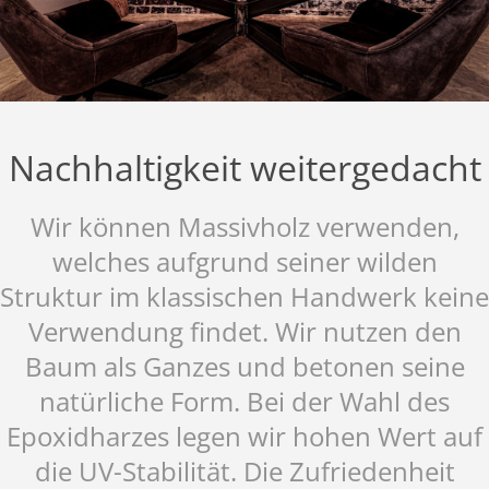
Nachhaltigkeit weitergedacht
Wir können Massivholz verwenden,
welches auf­grund seiner wilden
Struktur im klassischen Handwerk keine
Verwendung findet. Wir nutzen den
Baum als Gan­zes und betonen seine
natürliche Form. Bei der Wahl des
Epoxidharzes legen wir hohen Wert auf
die UV-Stabilität. Die Zufriedenheit